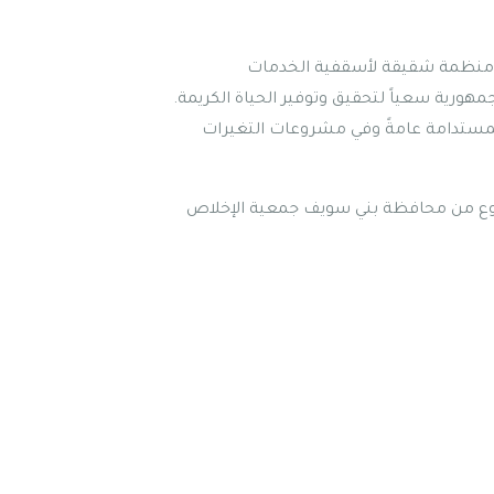
 المرنة هو مشروع ممول من الإتحاد الأوروبي، تقوم بتنفيذه الجمعية القبطية للرعاية الاجتماعية (CASC) وهي منظمة شقيقة لأسقفية الخدمات
مستوى الجمهورية سعياً لتحقيق وتوفير الحياة الكريمة.
ات كبيرة في مجال البيئة والتنمية المستدامة عامةً وفي مشروعات التغيرات
وع من محافظة بني سويف جمعية الإخلاص