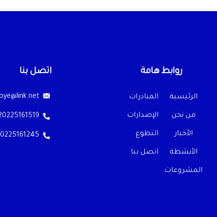
روابط هامة
اتصل بنا
oye@link.net
الرئيسية
المبادرات
من نحن
الإصدارات
20225161519
الأخبار
التطوع
0225161245
الأنشطة
اتصل بنا
المشروعات