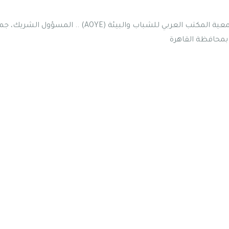
الجمعية القبطية للرعاية الاجتماعية (CASC).. المسؤول الرئيسي ، 
بمحافظة القاهرة