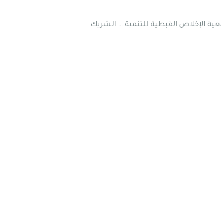
جمعية المكتب العربي للشباب والبيئة (AOYE) .. المسؤول الشريك، جمعية الإخلاص القبطية للتنمية … الشريك