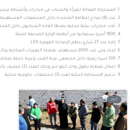
المشاركة الفعالة للمرأة والشباب في مبادرات وأنشطة ترشي
عدد (8) نماذج للطاقة المتجددة داخل المجتمعات المستهدفة ويتم تثبيتهم على نماذج من المساجد والكنائس والأراضي الزراعية
ثلاث مبادرات بيئية محلية ينفذها القادة الشبابيون داخل ال
1800 أسرة يستفادوا من أنظمة الإنارة الصديقة للبيئة
إنارة عدد 27 شارع بنظم الإضاءة الموفرة LED
ازدياد وعى عدد 2000 مستهدف بقضايا التغيرات المناخية وتأثيراتها
100 اسرة ريفية داخل مجتمعي عزبة القنت وعزبة جليلة بمحافظة بني سويف لديهم القدرة على الاستفادة من وحدات البيوجاز
اعمال تغطية بطول واحد كيلو متر وذلك للعدد (2) مصرف بالمجتمعات المستهدفة
تدعيم الاستدامة البيئية لعدد (3) مجتمعات حكومية محلية.
أخبار